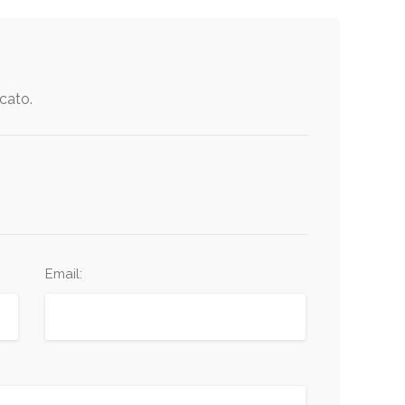
icato.
Email: