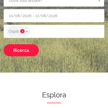
Dove vuoi andare?
Ospiti
2
Ricerca
Esplora