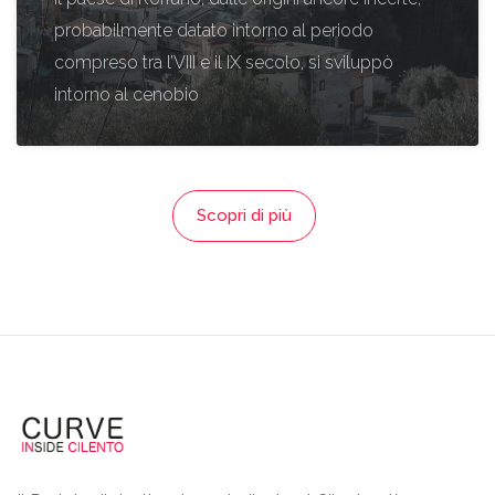
probabilmente datato intorno al periodo
compreso tra l’VIII e il IX secolo, si sviluppò
intorno al cenobio
Scopri di più