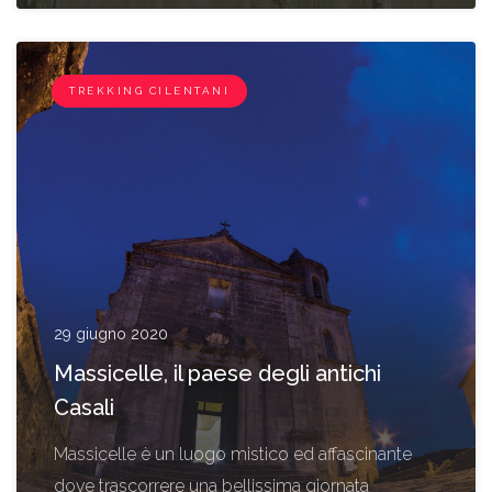
I BORGHI
TREKKING CILENTANI
29 giugno 2020
Massicelle, il paese degli antichi
Casali
Massicelle è un luogo mistico ed affascinante
dove trascorrere una bellissima giornata