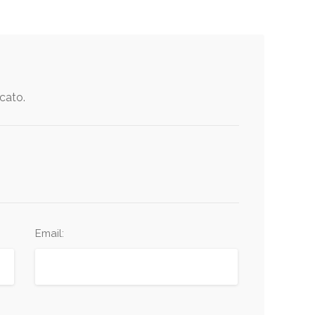
icato.
Email: